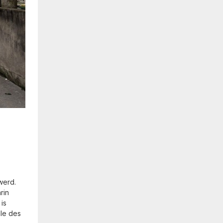
werd.
rin
is
ale des