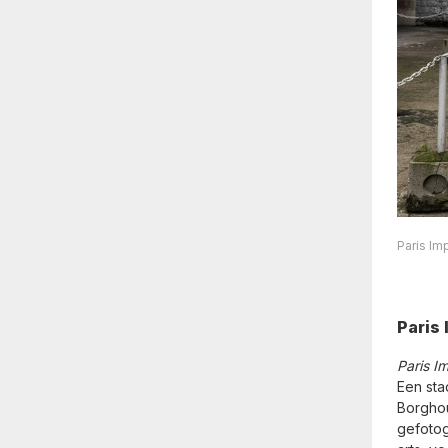
Paris Im
Paris
Paris I
Een sta
Borghou
gefotogr