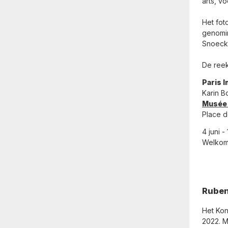
arts, v
Het fo
genomin
Snoeck 
De reek
Paris 
Karin B
Musée 
Place d
4 juni 
Welkom 
Ruben
Het Kon
2022. M