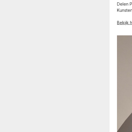
Delen P
Kunste
Bekijk 