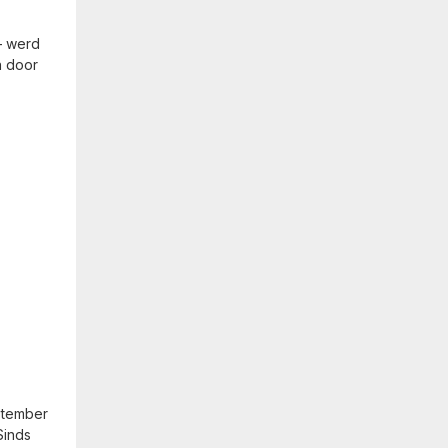
– werd
n door
ptember
Sinds