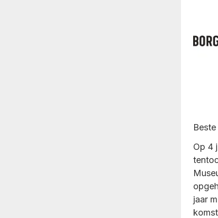
Beste 
Op 4 
tentoo
Museu
opgeh
jaar m
komst 