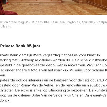
ation of the Magi, P.P. Rubens, KMSKA ©Karin Borghouts, April 2022. Postpr
ollaerts.
Private Bank 85 jaar
rivate Bank viert zijn 85ste verjaardag met passie voor kunst. In
rking met 3 Antwerpse galeries worden 100 Belgische kunstwerk
gesteld in de gerenoveerde gebouwen in Antwerpen. Van Karin Bo
er onder andere 6 foto's van het Koninklijk Museum voor Schone 
pen.
ografeerde ook de interieurs en de kantoren voor de catalogus 'EX
gesteld door Ronny Van de Velde) en de renovatie en nieuwbouw 
chitecten. De expo is enkel op uitnodiging te bezoeken. De kunstw
 koop via de galeries Sofie Van de Velde, Plus One en Callewaert-Va
donck.