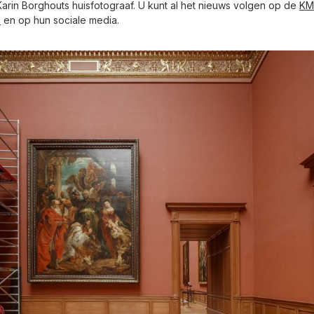
 Karin Borghouts huisfotograaf. U kunt al het nieuws volgen op de
KM
e
en op hun sociale media.