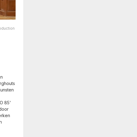
oduction
en
rghouts
Kunsten
PO 85'
door
erken
n