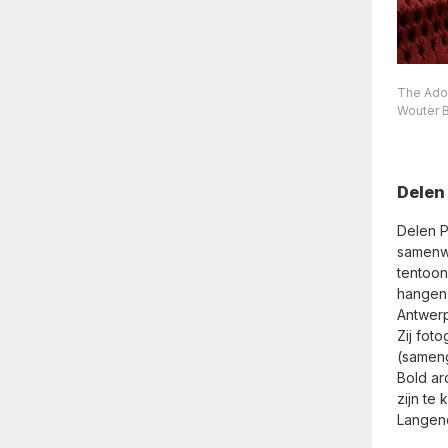
The Ador
Wouter B
Delen 
Delen P
samenwe
tentoon
hangen 
Antwer
Zij fot
(samen
Bold ar
zijn te
Langen