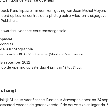
oorzien door de Vlaamse Overheid.
toboek
Paris Impasse
– in een vormgeving van Jean-Michel Meyers 
eerd op Les rencontres de la photographie Arles, en is uitgegeve
Publishers.
s wordt nu voor het eerst tentoongesteld.
Impasse
orghouts
de la Photographie
es Essarts - BE 6023 Charleroi (Mont sur Marchienne)
- 18 september 2022
op de opening op zaterdag 4 juni van 19 tot 21 uur.
s hangt!
inklijk Museum voor Schone Kunsten in Antwerpen opent op 24 se
omenteel worden de gerenoveerde 19de eeuwse zalen ingericht. 