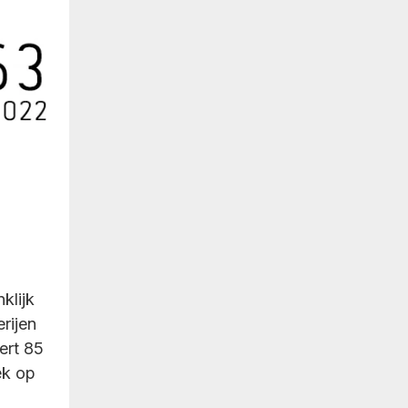
klijk
rijen
ert 85
ek op