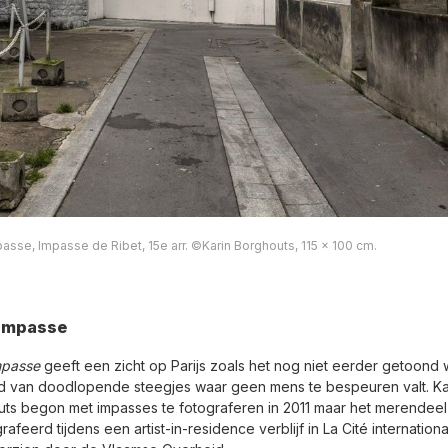
passe, Impasse de Ribet, 15e arr. ©Karin Borghouts, 115 x 100 cm.
 Impasse
mpasse
geeft een zicht op Parijs zoals het nog niet eerder getoond 
d van doodlopende steegjes waar geen mens te bespeuren valt. Ka
ts begon met impasses te fotograferen in 2011 maar het merendeel 
afeerd tijdens een artist-in-residence verblijf in La Cité internation