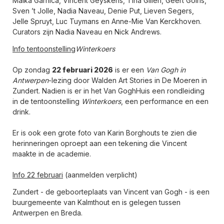
Maika Garnica, Vincent Geyskens, Tina Gillen, Geert Goiris,
Sven ’t Jolle, Nadia Naveau, Denie Put, Lieven Segers,
Jelle Spruyt, Luc Tuymans en Anne-Mie Van Kerckhoven.
Curators zijn Nadia Naveau en Nick Andrews.
Info tentoonstelling
Winterkoers
Op zondag
22 februari 2026
is er een
Van Gogh in
Antwerpen
-lezing door Walden Art Stories in De Moeren in
Zundert. Nadien is er in het Van GoghHuis een rondleiding
in de tentoonstelling
Winterkoers
, een performance en een
drink.
Er is ook een grote foto van Karin Borghouts te zien die
herinneringen oproept aan een tekening die Vincent
maakte in de academie.
Info 22 februari
(aanmelden verplicht)
Zundert - de geboorteplaats van Vincent van Gogh - is een
buurgemeente van Kalmthout en is gelegen tussen
Antwerpen en Breda.